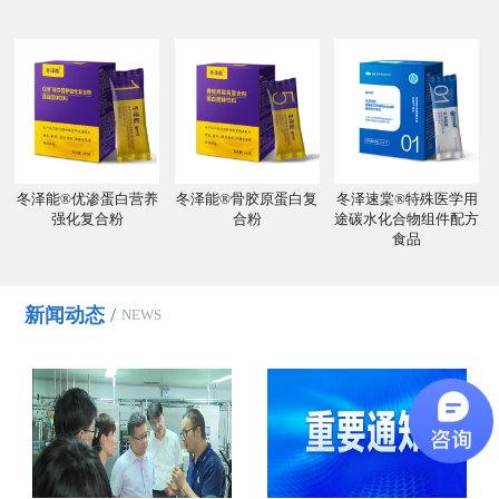
冬泽能®优渗蛋白营养
冬泽能®骨胶原蛋白复
冬泽速棠®特殊医学用
强化复合粉
合粉
途碳水化合物组件配方
食品
新闻动态
/
NEWS