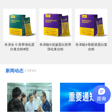
冬泽全 ® 营养强化蛋
冬泽能®优渗蛋白营养
冬泽能®骨胶原蛋白复
白复合粉Ⅲ型
强化复合粉
合粉
新闻动态
/
NEWS