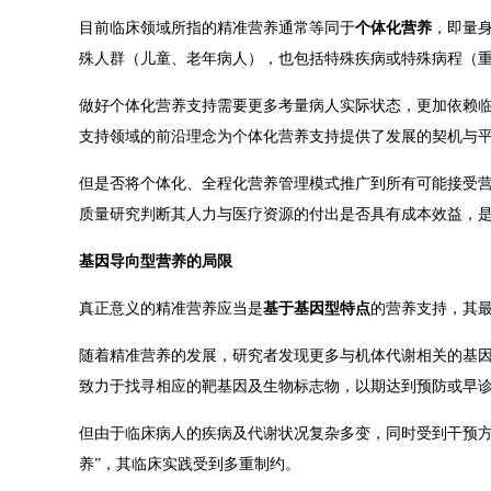
目前临床领域所指的精准营养通常等同于
个体化营养
，即量
殊人群（儿童、老年病人），也包括特殊疾病或特殊病程（
做好个体化营养支持需要更多考量病人实际状态，更加依赖
支持领域的前沿理念为个体化营养支持提供了发展的契机与
但是否将个体化、全程化营养管理模式推广到所有可能接受
质量研究判断其人力与医疗资源的付出是否具有成本效益，
基因导向型营养的局限
真正意义的精准营养应当是
基于基因型特点
的营养支持，其
随着精准营养的发展，研究者发现更多与机体代谢相关的基
致力于找寻相应的靶基因及生物标志物，以期达到预防或早
但由于临床病人的疾病及代谢状况
复杂多变，同时受到干预
养”，其临床实践受到
多重制约。