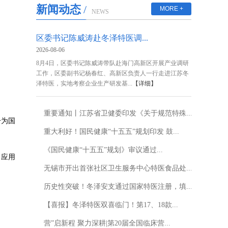
新闻动态
/
MORE +
NEWS
区委书记陈威涛赴冬泽特医调...
2026-08-06
8月4日，区委书记陈威涛带队赴海门高新区开展产业调研
工作，区委副书记杨春红、高新区负责人一行走进江苏冬
泽特医，实地考察企业生产研发基...
【详细】
重要通知丨江苏省卫健委印发《关于规范特殊...
升为国
重大利好！国民健康“十五五”规划印发 鼓...
《国民健康“十五五”规划》审议通过...
。应用
无锡市开出首张社区卫生服务中心特医食品处...
历史性突破！冬泽安支通过国家特医注册，填...
【喜报】冬泽特医双喜临门！第17、18款...
营”启新程 聚力深耕|第20届全国临床营...