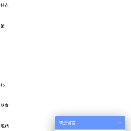
达特点
体策
体化、
然膳食
请您留言
实现精