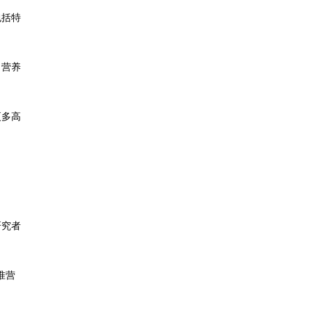
包括特
，营养
更多高
研究者
准营