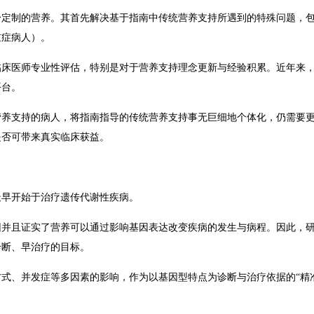
身定制的营养。其首先解决基于指南中传统营养支持所遇到的特殊问题，
重症病人）。
临床医师专业
性评估，特别是对于营养支持理念更新与经验积累。
近年来
平台。
营养支持的病人，将指南指导的传统营养支持事无巨细地个体化，仍需要
是否可带来真实临床获益。
最早开始于治疗遗传代谢性疾病。
因并且证实了营养可以通过影响基因表达改变疾病的发生与病程。因此，
诊断、早治疗的目标。
方式、并发症等多因素的影响，作为以基因型特点为诊断与治疗依据的
“精